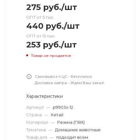
275
руб.
/шт
ОПТ от 5 тыс.
440
руб.
/шт
ОПТ от 15 тыс.
253
руб.
/шт
Товар не продается
Самовывоз с ЦС - бесплатно
Доставка завтра - Ждем Ваш заказ!
Характеристики
Артикул
—
р9903х-12
Страна
—
Китай
Материал
—
Резина (ПВХ)
Тематика
—
Домашние животные
Товар для
—
подходит всем