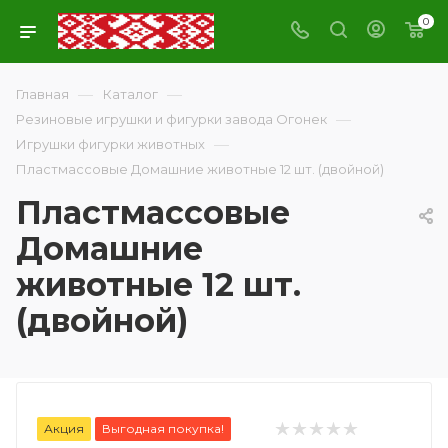
0
—
—
Главная
Каталог
—
Резиновые игрушки и фигурки завода Огонек
—
Игрушки фигурки животных
Пластмассовые Домашние животные 12 шт. (двойной)
Пластмассовые
Домашние
животные 12 шт.
(двойной)
Акция
Выгодная покупка!