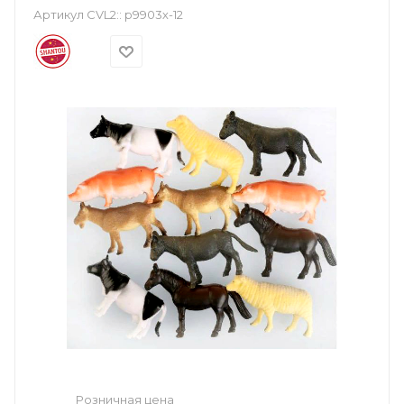
Артикул CVL2::
р9903х-12
Розничная цена