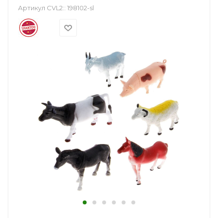
Артикул CVL2::
198102-sl