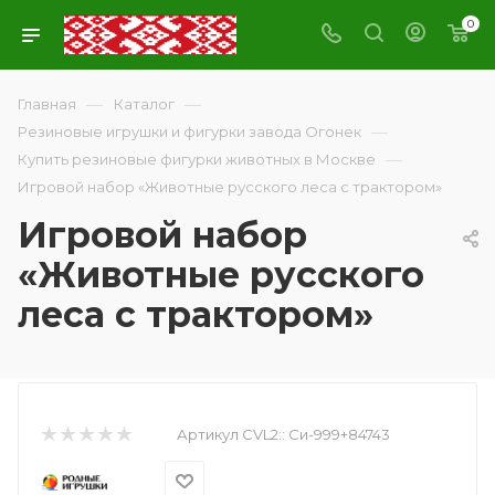
0
—
—
Главная
Каталог
—
Резиновые игрушки и фигурки завода Огонек
—
Купить резиновые фигурки животных в Москве
Игровой набор «Животные русского леса с трактором»
Игровой набор
«Животные русского
леса с трактором»
Артикул CVL2::
Си-999+84743