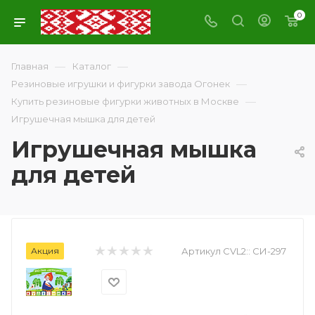
0
—
—
Главная
Каталог
—
Резиновые игрушки и фигурки завода Огонек
—
Купить резиновые фигурки животных в Москве
Игрушечная мышка для детей
Игрушечная мышка
для детей
Акция
Артикул CVL2::
СИ-297