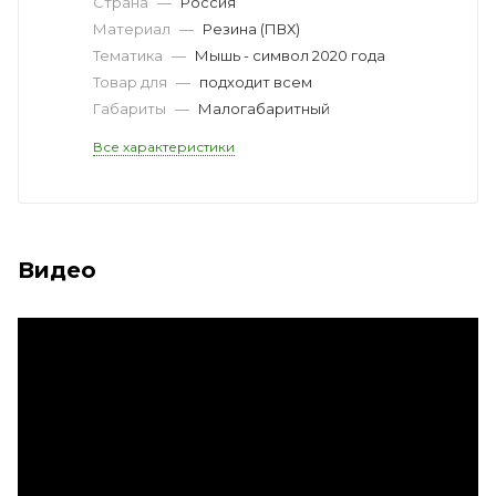
Страна
—
Россия
Материал
—
Резина (ПВХ)
Тематика
—
Мышь - символ 2020 года
Товар для
—
подходит всем
Габариты
—
Малогабаритный
Все характеристики
Видео