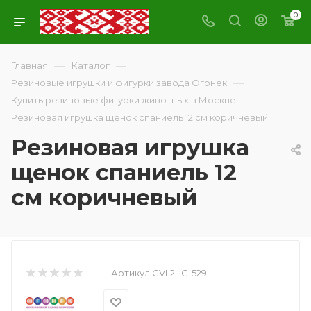
0
—
—
Главная
Каталог
—
Резиновые игрушки и фигурки завода Огонек
—
Купить резиновые фигурки животных в Москве
Резиновая игрушка щенок спаниель 12 см коричневый
Резиновая игрушка
щенок спаниель 12
см коричневый
Артикул CVL2::
С-529