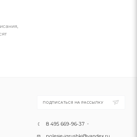
исания,
сят
ПОДПИСАТЬСЯ НА РАССЫЛКУ
8 495 669-96-37
polesie-igrushki@yandex.ru