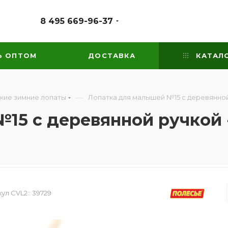
8 495 669-96-37
Ь ОПТОМ
ДОСТАВКА
КАТАЛ
—
кие зимние лопаты
Лопатка для малышей №15 с деревянной 
15 с деревянной ручкой 
ул CVL2::
39729