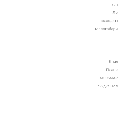
пл
Ло
подходит
Малогабари
В на
Плане
48103440
скидка По