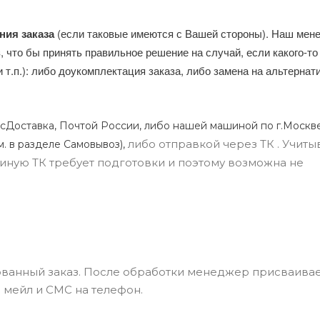
ния заказа
(если таковые имеются с Вашей стороны). Наш мен
, что бы принять правильное решение на случай, если какого-то
и т.п.): либо доукомплектация заказа, либо замена на альтерна
сДоставка, Почтой России, либо нашей машиной по г.Москве
либо отправкой через ТК . Учиты
м. в разделе Самовывоз),
ли иную ТК требует подготовки и поэтому возможна не
ванный заказ. После обработки менеджер присваивае
 мейл и СМС на телефон.