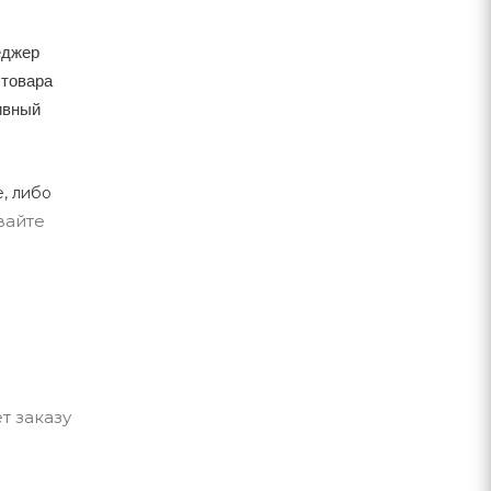
еджер
 товара
тивный
, либо
вайте
т заказу