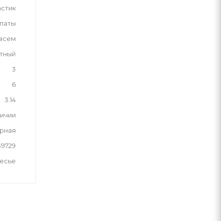
астик
паты
 всем
тный
3
6
3.14
личии
рная
39729
лесье