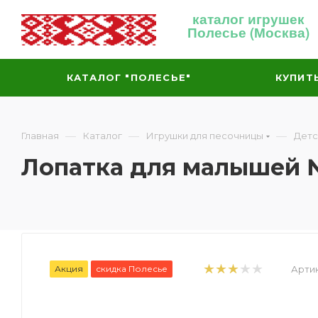
каталог игрушек
Полесье (Москва)
КАТАЛОГ "ПОЛЕСЬЕ"
КУПИТ
—
—
—
Главная
Каталог
Игрушки для песочницы
Детс
Лопатка для малышей №
Акция
скидка Полесье
Артик