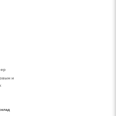
вер
товым и
х
склад