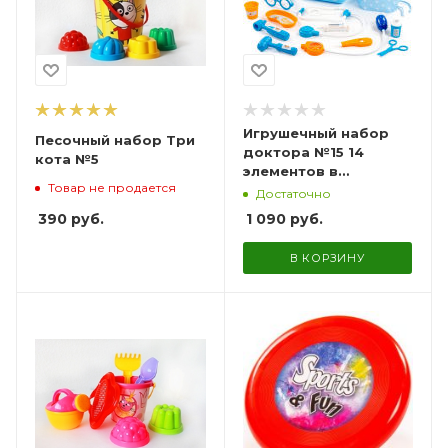
Игрушечный набор
Песочный набор Три
доктора №15 14
кота №5
элементов в
Товар не продается
чемоданчике
Достаточно
390
руб.
1 090
руб.
В КОРЗИНУ