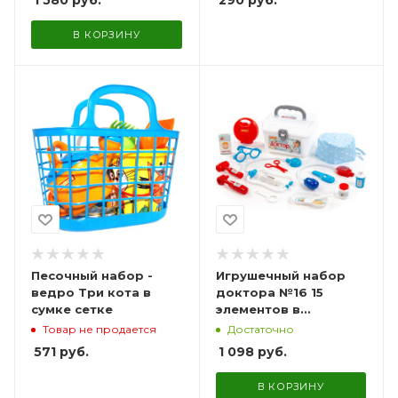
290
руб.
1 580
руб.
В КОРЗИНУ
Песочный набор -
Игрушечный набор
ведро Три кота в
доктора №16 15
сумке сетке
элементов в
чемоданчике
Товар не продается
Достаточно
571
руб.
1 098
руб.
В КОРЗИНУ