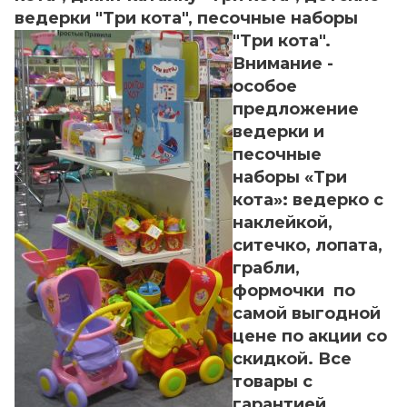
ведерки "Три кота", песочные наборы
"Три кота".
Внимание -
особое
предложение
ведерки и
песочные
наборы «Три
кота»: ведерко с
наклейкой,
ситечко, лопата,
грабли,
формочки по
самой выгодной
цене по акции со
скидкой. Все
товары с
гарантией