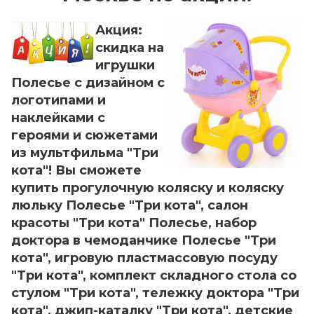
Акция:
скидка на
игрушки
Полесье с дизайном с
логотипами и
наклейками с
героями и сюжетами
из мультфильма "Три
кота"! Вы сможете
купить прогулочную коляску и коляску
люльку Полесье "Три кота", салон
красоты "Три кота" Полесье, набор
доктора в чемоданчике Полесье "Три
кота", игровую пластмассовую посуду
"Три кота", комплект складного стола со
стулом "Три кота", тележку доктора "Три
кота", джип-каталку "Три кота", детские