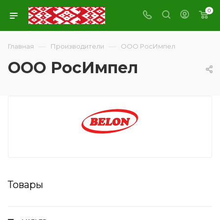
0
—
—
Главная
Производители
ООО РосИмпел
ООО РосИмпел
Товары