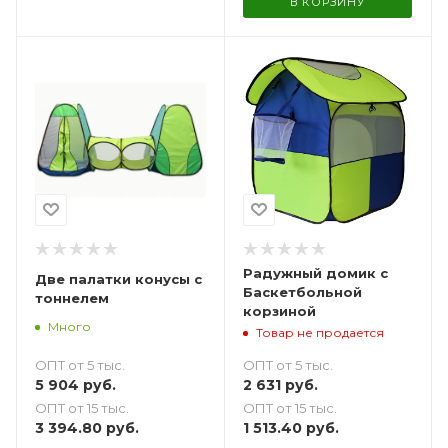
В КОРЗИНУ
Радужный домик с
Две палатки конусы с
Баскетбольной
тоннелем
корзиной
Много
Товар не продается
ОПТ от 5 тыс.
ОПТ от 5 тыс.
5 904
руб.
2 631
руб.
ОПТ от 15 тыс.
ОПТ от 15 тыс.
3 394.80
руб.
1 513.40
руб.