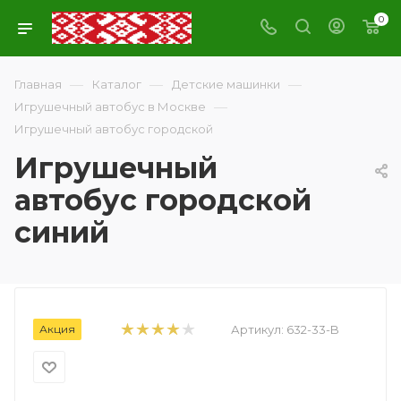
0
—
—
—
Главная
Каталог
Детские машинки
—
Игрушечный автобус в Москве
Игрушечный автобус городской
Игрушечный
автобус городской
синий
Акция
Артикул:
632-33-B