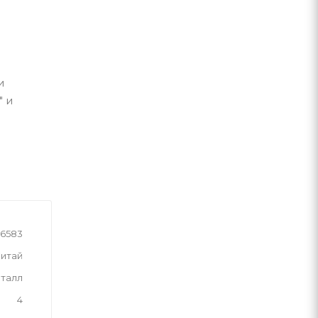
и
" и
6583
итай
талл
4