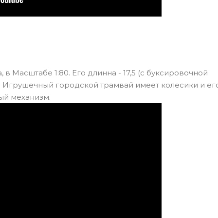
в Масштабе 1:80. Его длинна - 17,5 (с буксировочной
3 см. Игрушечный городской трамвай имеет колесики и е
ый механизм.