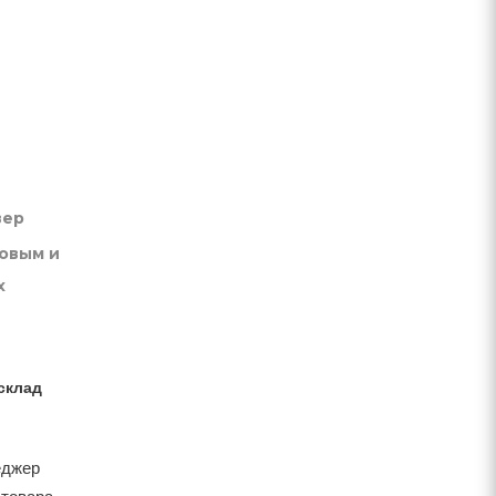
вер
товым и
х
склад
еджер
 товара