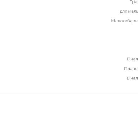
Тра
для мал
Малогабари
В на
Плане
В на