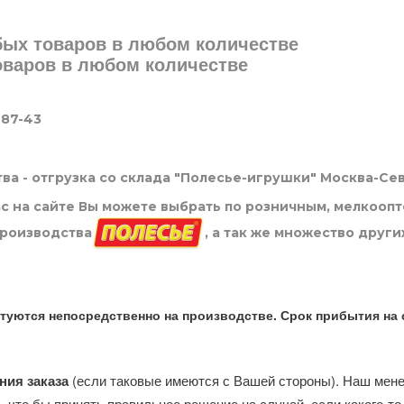
юбых товаров в любом количестве
товаров в любом количестве
-87-43
ва - отгрузка со склада "Полесье-игрушки" Москва-Се
нас на сайте Вы можете выбрать по розничным, мелкооп
производства
, а так же множество други
туются непосредственно на производстве. Срок прибытия на 
ния заказа
(если таковые имеются с Вашей стороны). Наш мен
, что бы принять правильное решение на случай, если какого-то