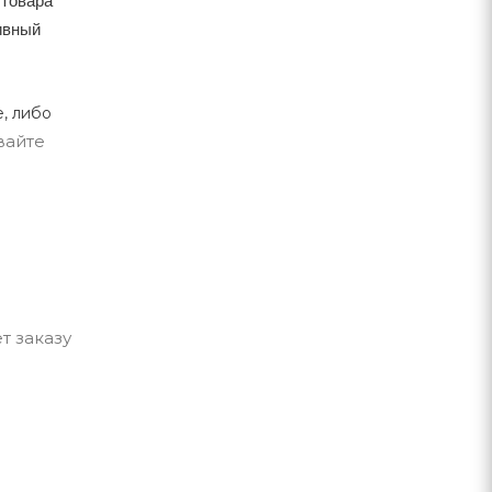
тивный
, либо
вайте
т заказу