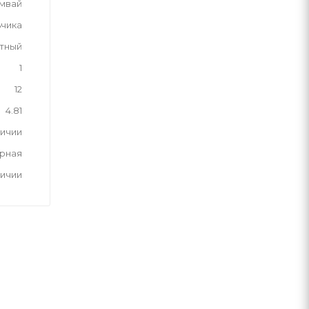
мвай
ьчика
тный
1
12
4.81
личии
рная
личии