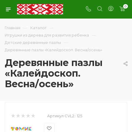
0
—
—
Главная
Каталог
—
Игрушки из дерева для развития ребенка
—
Детские деревянные пазлы
Деревянные пазлы «Калейдоскоп. Весна/осень»
Деревянные пазлы
«Калейдоскоп.
Весна/осень»
Артикул CVL2::
125