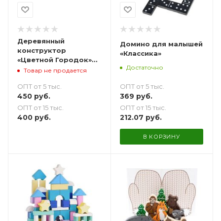
Деревянный
Домино для малышей
конструктор
«Классика»
«Цветной Городок»
Достаточно
14 деталей
Товар не продается
ОПТ от 5 тыс.
ОПТ от 5 тыс.
369
руб.
450
руб.
ОПТ от 15 тыс.
ОПТ от 15 тыс.
212.07
руб.
400
руб.
В КОРЗИНУ