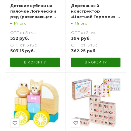
Детские кубики на
Деревянный
палочке Логический
конструктор
ряд (развивающее
«Цветной Городок» 17
пособие с
деталей
Много
Много
карточками и
ОПТ от 5 тыс.
ОПТ от 5 тыс.
заданиями)
552
руб.
394
руб.
ОПТ от 15 тыс.
ОПТ от 15 тыс.
507.15
руб.
362.25
руб.
В КОРЗИНУ
В КОРЗИНУ