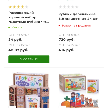
Развивающий
Кубики деревянные
игровой набор
3,8 см цветные 24 шт
"Цветные кубики "Кто
Товар не продается
быстрее?" - 20 шт.
Много
ОПТ от 5 тыс.
ОПТ от 5 тыс.
720
руб.
54
руб.
ОПТ от 15 тыс.
ОПТ от 15 тыс.
414
руб.
46.87
руб.
В КОРЗИНУ