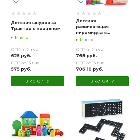
Детская
Детская шнуровка
развивающая
Трактор с прицепом
пирамидка с
Много
заданиями 14 дет.
Много
ОПТ от 5 тыс.
ОПТ от 5 тыс.
625
руб.
768
руб.
ОПТ от 15 тыс.
ОПТ от 15 тыс.
575
руб.
706.10
руб.
В КОРЗИНУ
В КОРЗИНУ