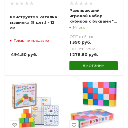
Развивающий
игровой набор
Конструктор каталка
кубиков с буквами "Я
машинка (9 дет.) - 12
Читаю!" - 25 шт.
Много
см
ОПТ от 5 тыс.
Товар не продается
1 390
руб.
ОПТ от 15 тыс.
494.50
руб.
1 278.80
руб.
В КОРЗИНУ