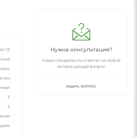
Нужна консультация?
ЛИ-13
ссия
Наши специалисты ответят на любой
интересующий вопрос
рево
 всем
ЗАДАТЬ ВОПРОС
тный
3
5
личии
рушки