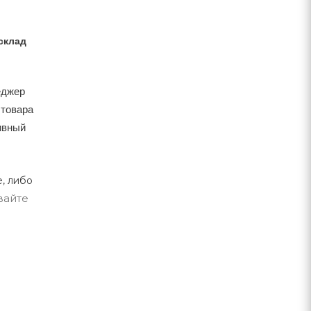
склад
еджер
 товара
тивный
, либо
вайте