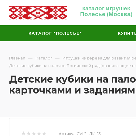
каталог игрушек
Полесье (Москва)
КАТАЛОГ "ПОЛЕСЬЕ"
КУПИТ
—
—
Главная
Каталог
Игрушки из дерева для развития р
Детские кубики на палочке Логический ряд (развивающее п
Детские кубики на пал
карточками и заданиям
Артикул CVL2::
ЛИ-13