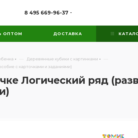
8 495 669-96-37
Ь ОПТОМ
ДОСТАВКА
КАТАЛ
—
—
ебенка
Деревянные кубики с картинками
особие с карточками и заданиями)
очке Логический ряд (раз
и)