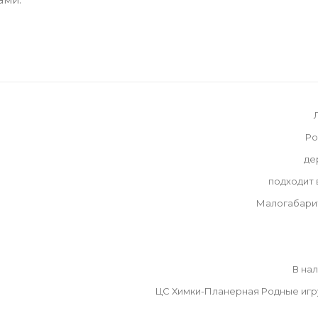
Ро
де
подходит
Малогабари
В на
ЦС Химки-Планерная Родные иг