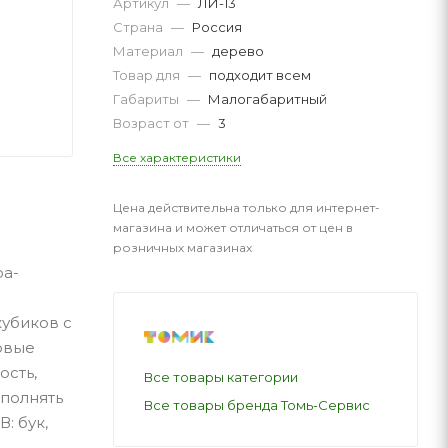
Артикул
—
ЛИ-13
Страна
—
Россия
Материал
—
дерево
Товар для
—
подходит всем
Габариты
—
Малогабаритный
Возраст от
—
3
Все характеристики
Цена действительна только для интернет-
магазина и может отличаться от цен в
розничных магазинах
ра-
кубиков с
овые
ость,
Все товары категории
ыполнять
Все товары бренда Томь-Сервис
: бук,