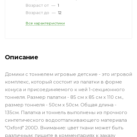
Возраст от
—
1
Возраст до
—
12
Все характеристики
Описание
Домики с тоннелем игровые детские - это игровой
комплекс, который состоит из палатки в форме
конуса и присоединяемого к ней 1-секционного
тоннеля. Размер палатки - 85 см х 85 см х 110 см.,
размер тоннеля - 50см х 50см. Общая длина -
135см. Палатка и тоннель выполнены из прочного
синтетического водоотталкивающего материала
"Oxford" 200D. Внимание: цвет ткани может быть
различным: пишите в комментариях к заказу