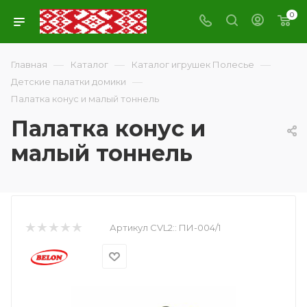
0
—
—
—
Главная
Каталог
Каталог игрушек Полесье
—
Детские палатки домики
Палатка конус и малый тоннель
Палатка конус и
малый тоннель
Артикул CVL2::
ПИ-004/1