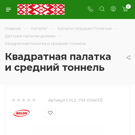
0
—
—
—
Главная
Каталог
Каталог игрушек Полесье
—
Детские палатки домики
Квадратная палатка и средний тоннель
Квадратная палатка
и средний тоннель
Артикул CVL2::
ПИ-004КТ/2