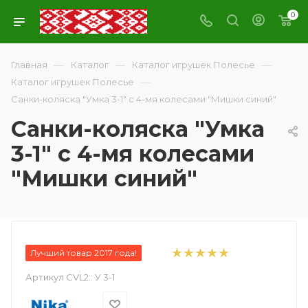
0
—
—
—
Главная
Каталог
Каталог игрушек Полесье
—
Каталог игрушек Полесье
Санки-коляска "Умка 3-1" с 4-мя колесами "Мишки синий"
Санки-коляска "Умка
3-1" с 4-мя колесами
"Мишки синий"
Лучший товар 2017 года!
Артикул CVL2::
У 3-1