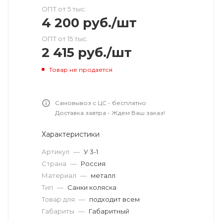
ОПТ от 5 тыс.
4 200
руб.
/шт
ОПТ от 15 тыс.
2 415
руб.
/шт
Товар не продается
Самовывоз с ЦС - бесплатно
Доставка завтра - Ждем Ваш заказ!
Характеристики
Артикул
—
У 3-1
Страна
—
Россия
Материал
—
металл
Тип
—
Санки коляска
Товар для
—
подходит всем
Габариты
—
Габаритный