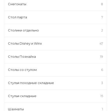
Снегокаты
8
Стол парта
7
Столики отдельно
2
Столы Disney и Winx
47
Столы Познайка
19
Столы со стулом
6
Стулья походные складные
3
Стулья складные
15
Шахматы
1