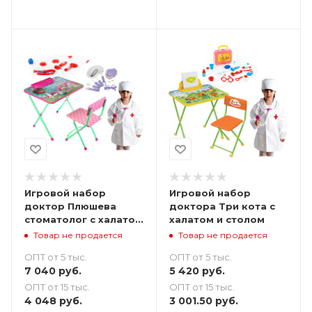
Игровой набор
Игровой набор
доктор Плюшева
доктора Три кота с
стоматолог с халатом
халатом и столом
и столом
Товар не продается
Товар не продается
ОПТ от 5 тыс.
ОПТ от 5 тыс.
7 040
руб.
5 420
руб.
ОПТ от 15 тыс.
ОПТ от 15 тыс.
4 048
руб.
3 001.50
руб.