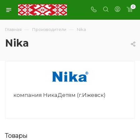
0
—
—
Главная
Производители
Nika
Nika
компания НикаДетям (г.Ижевск)
Товары