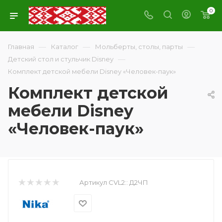
0
—
—
—
Главная
Каталог
Мольберты, столы, парты
—
Детский стол и стульчик Disney
Комплект детской мебели Disney «Человек-паук»
Комплект детской
мебели Disney
«Человек-паук»
Артикул CVL2::
Д2ЧП