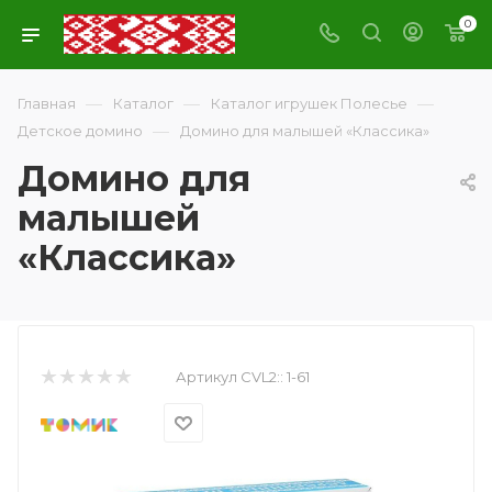
0
—
—
—
Главная
Каталог
Каталог игрушек Полесье
—
Детское домино
Домино для малышей «Классика»
Домино для
малышей
«Классика»
Артикул CVL2::
1-61