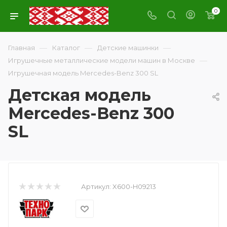
0
—
—
—
Главная
Каталог
Детские машинки
—
Игрушечные металлические модели машин в Москве
Игрушечная модель Mercedes-Benz 300 SL
Детская модель
Mercedes-Benz 300
SL
Артикул:
X600-H09213