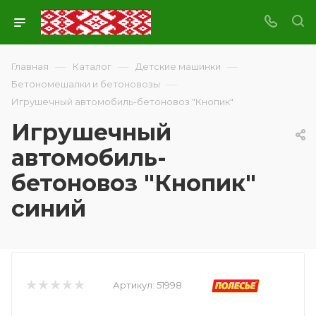
—
—
—
Главная
Каталог
Детские машинки
—
Бетономешалки и бетоновозы
Игрушечный автомобиль-бетоновоз "Кнопик"
Игрушечный
автомобиль-
бетоновоз "Кнопик"
синий
Артикул:
51998