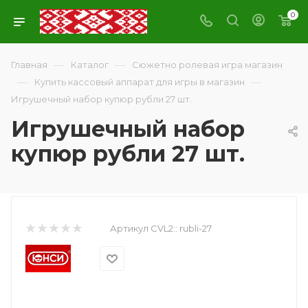
0
—
—
Главная
Каталог
Сюжетно ролевая игра магазин
—
—
Купить кассовый аппарат для игры в магазин
Игрушечный набор купюр рубли 27 шт.
Игрушечный набор
купюр рубли 27 шт.
Артикул CVL2::
rubli-27