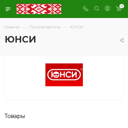
0
—
—
Главная
Производители
ЮНСИ
ЮНСИ
Товары