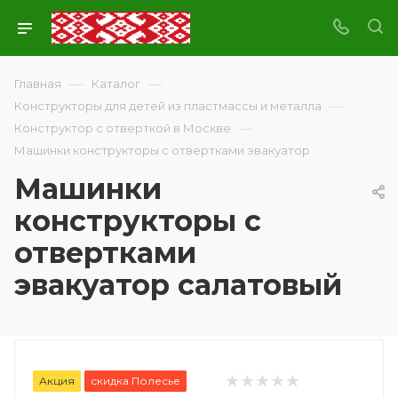
—
—
Главная
Каталог
—
Конструкторы для детей из пластмассы и металла
—
Конструктор с отверткой в Москве
Машинки конструкторы с отвертками эвакуатор
Машинки
конструкторы с
отвертками
эвакуатор салатовый
Акция
скидка Полесье