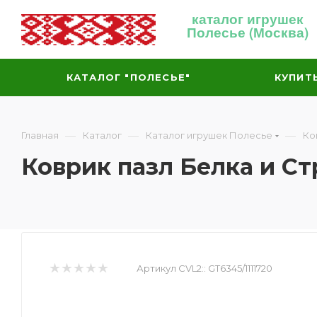
каталог игрушек
Полесье (Москва)
КАТАЛОГ "ПОЛЕСЬЕ"
КУПИТ
—
—
—
Главная
Каталог
Каталог игрушек Полесье
Ко
Коврик пазл Белка и Ст
Артикул CVL2::
GT6345/1111720