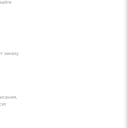
вайте
т заказу
исания,
сят