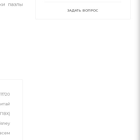
ки пазлы
ЗАДАТЬ ВОПРОС
11720
итай
(ПВХ)
isney
 всем