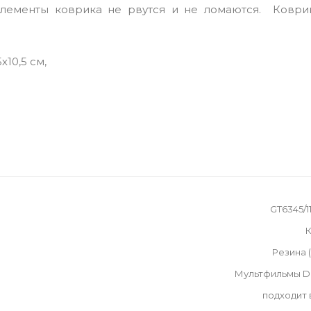
Элементы коврика не рвутся и не ломаются. Коври
х10,5 см,
GT6345/11
К
Резина 
Мультфильмы D
подходит