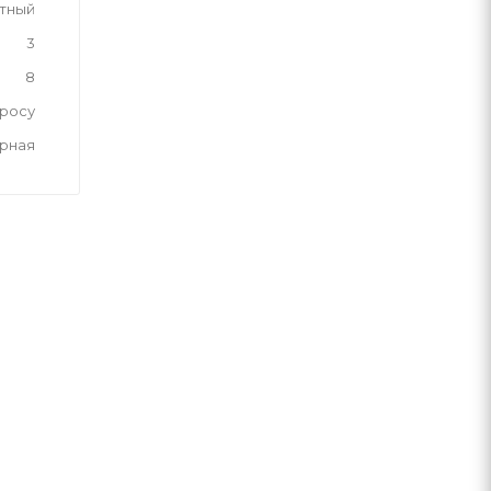
тный
3
8
просу
рная