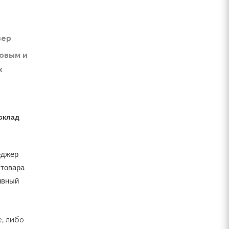
вер
товым и
х
склад
еджер
 товара
тивный
, либо