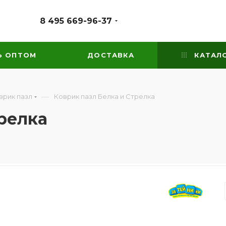
8 495 669-96-37
Ь ОПТОМ
ДОСТАВКА
КАТАЛ
—
врик пазл
Коврик пазл Белка и Стрелка
релка