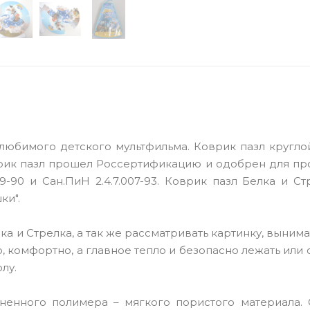
 любимого детского мультфильма. Коврик пазл кругл
оврик пазл прошел Россертификацию и одобрен для п
-90 и Сан.ПиН 2.4.7.007-93. Коврик пазл Белка и С
ки".
ка и Стрелка, а так же рассматривать картинку, вынима
, комфортно, а главное тепло и безопасно лежать или 
лу.
ненного полимера – мягкого пористого материала. 