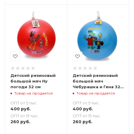
Детский резиновый
Детский резиновый
большой мяч Ну
большой мяч
погоди 32 см
Чебурашка и Гена 32
см товар не
Товар не продается
Товар не продается
предназначен для
ОПТ от 5 тыс.
ОПТ от 5 тыс.
продажи
400
руб.
400
руб.
ОПТ от 15 тыс.
ОПТ от 15 тыс.
260
руб.
260
руб.