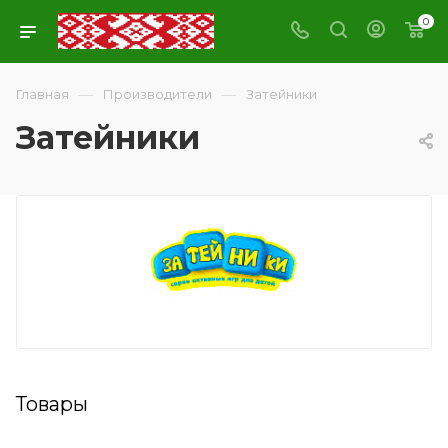
0
—
—
Главная
Производители
Затейники
Затейники
Товары