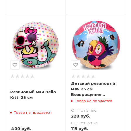
Детский резиновый
мяч 23 см
Резиновый мяч Hello
Возвращение
Kitti 23 см
блудного попугая
Товар не продается
ОПТ от 5 тыс.
Товар не продается
228
руб.
ОПТ от 15 тыс.
400
руб.
115
руб.