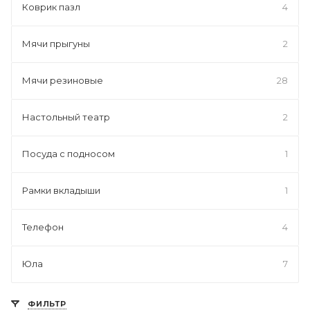
Коврик пазл
4
Мячи прыгуны
2
Мячи резиновые
28
Настольный театр
2
Посуда с подносом
1
Рамки вкладыши
1
Телефон
4
Юла
7
ФИЛЬТР