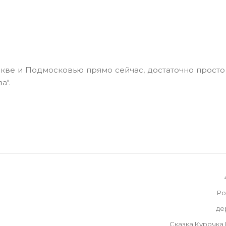
скве и Подмосковью прямо сейчас, достаточно просто
а".
Ро
де
Сказка Курочка