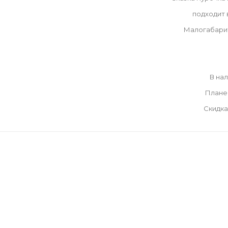
подходит
Малогабари
В на
Плане
Скидка