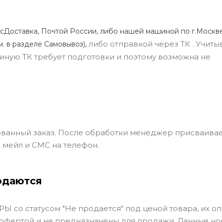
сДоставка, Почтой России, либо нашей машиной по г.Москве
либо отправкой через ТК . Учиты
м. в разделе Самовывоз),
ли иную ТК требует подготовки и поэтому возможна не
ванный заказ. После обработки менеджер присваивае
 мейл и СМС на телефон.
одаются
Ы со статусом "Не продается" под ценой товара, их оп
 офертой и не предназначены для продажи. Данные но