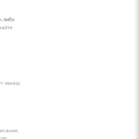
, либо
вайте
т заказу
исания,
сят