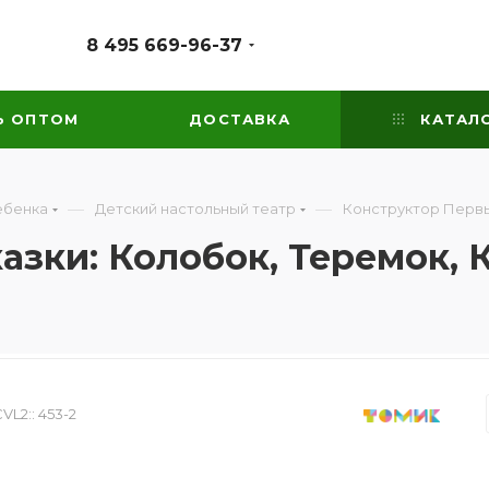
8 495 669-96-37
Ь ОПТОМ
ДОСТАВКА
КАТАЛ
—
—
ебенка
Детский настольный театр
Конструктор Первы
зки: Колобок, Теремок, 
VL2::
453-2