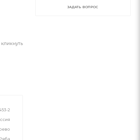
ЗАДАТЬ ВОПРОС
 кликнуть
453-2
ссия
рево
 Ряба