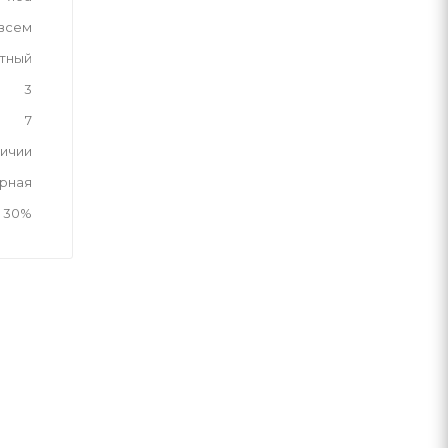
 всем
тный
3
7
личии
рная
 30%