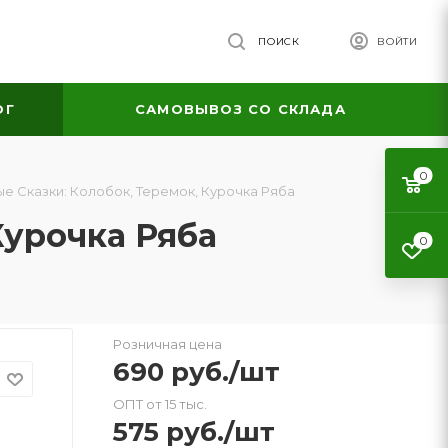
ПОИСК
ВОЙТИ
ОГ
САМОВЫВОЗ СО СКЛАДА
0
е Сказки: Колобок, Теремок, Курочка Ряба
Курочка Ряба
0
Розничная цена
690
руб.
/шт
ОПТ от 15 тыс.
575
руб.
/шт