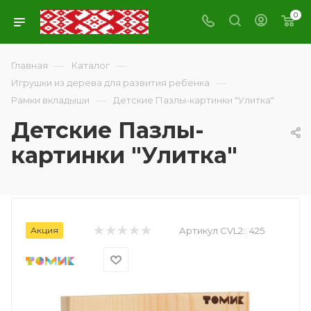
0
—
—
Главная
Каталог
—
Игрушки из дерева для развития ребенка
—
Рамки вкладыши
Детские Пазлы-картинки "Улитка"
Детские Пазлы-
картинки "Улитка"
Акция
Артикул CVL2::
425