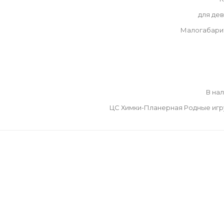
для де
Малогабари
В на
ЦС Химки-Планерная Родные иг