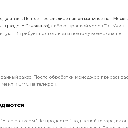
сДоставка, Почтой России, либо нашей машиной по г.Москве
либо отправкой через ТК . Учиты
м. в разделе Самовывоз),
ли иную ТК требует подготовки и поэтому возможна не
ванный заказ. После обработки менеджер присваивае
 мейл и СМС на телефон.
одаются
Ы со статусом "Не продается" под ценой товара, их оп
 офертой и не предназначены для продажи. Данные но