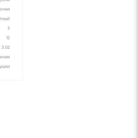
вочки
тный
3
12
3.02
личии
рушки