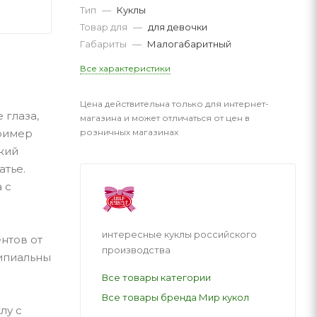
Тип
—
Куклы
Товар для
—
для девочки
Габариты
—
Малогабаритный
Все характеристики
Цена действительна только для интернет-
 глаза,
магазина и может отличаться от цен в
розничных магазинах
пример
кий
атье.
 с
интересные куклы российского
нтов от
производства
ципиальны
Все товары категории
Все товары бренда Мир кукол
лу с