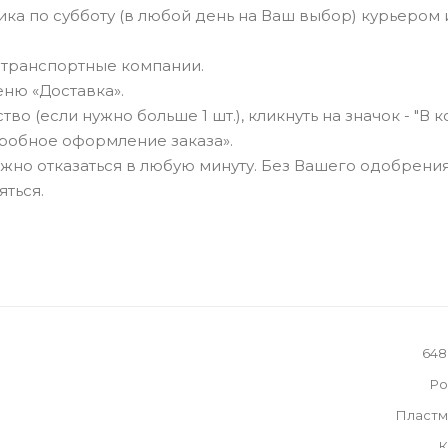
а по субботу (в любой день на Ваш выбор) курьером 
, транспортные компании.
ню «Доставка».
о (если нужно больше 1 шт.), кликнуть на значок - "В к
робное оформление заказа».
можно отказаться в любую минуту. Без Вашего одобрения
яться.
648
Ро
Пластм
К