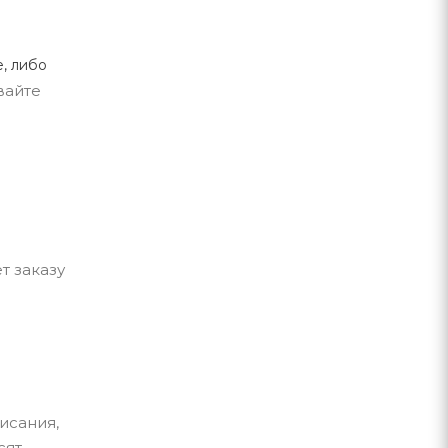
, либо
вайте
т заказу
исания,
сят