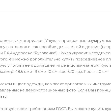
ственных материалов. У куклы прекрасные изумрудные
лу в подарок и как пособие для занятий с детьми (на
 Г.Х.Андерсена "Русалочка"). Кукла украсит методичес
ого, ей можно дополнительно купить повседневное пл
уклу готовя ее к домашней игре в дочки-матери. Кукла
ер: 48,5 см х 19 см х 10 см, вес 620 гр.). Рост - 40 см.
лементы и цвет одежды, комплект прилагаемых инструме
ставленных на демонстрационных фото. Если Вам прин
азу.
ствует всем требованиям ГОСТ. Вы можете купить кук