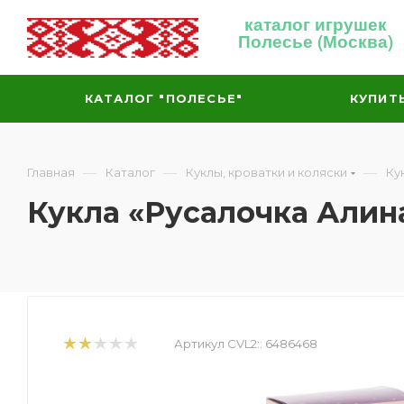
каталог игрушек
Полесье (Москва)
КАТАЛОГ "ПОЛЕСЬЕ"
КУПИТ
—
—
—
Главная
Каталог
Куклы, кроватки и коляски
Ку
Кукла «Русалочка Алин
Артикул CVL2::
6486468