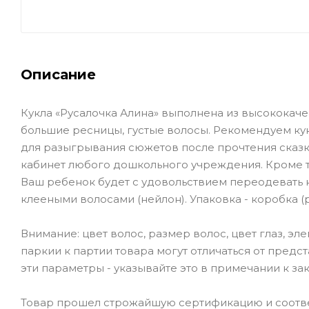
Описание
Кукла «Русалочка Алина» выполнена из высококаче
большие ресницы, густые волосы. Рекомендуем кук
для разыгрывания сюжетов после прочтения сказки
кабинет любого дошкольного учреждения. Кроме т
Ваш ребенок будет с удовольствием переодевать к
клееными волосами (нейлон). Упаковка - коробка (разм
Внимание: цвет волос, размер волос, цвет глаз, э
паркии к партии товара могут отличаться от пред
эти параметры - указывайте это в примечании к зак
Товар прошел строжайшую сертификацию и соответ