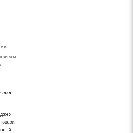
вер
товым и
х
склад
еджер
 товара
тивный