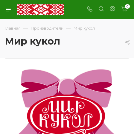
0
—
—
Главная
Производители
Мир кукол
Мир кукол