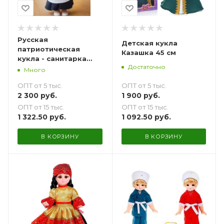
Русская
Детская кукла
патриотическая
Казашка 45 см
кукла - санитарка
Достаточно
Российской империи
Много
45 см
ОПТ от 5 тыс.
ОПТ от 5 тыс.
1 900
руб.
2 300
руб.
ОПТ от 15 тыс.
ОПТ от 15 тыс.
1 092.50
руб.
1 322.50
руб.
В КОРЗИНУ
В КОРЗИНУ