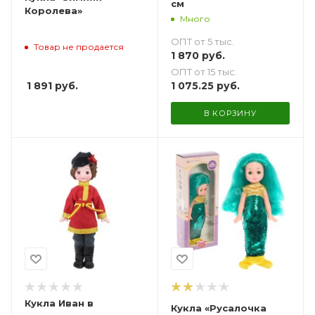
см
Королева»
Много
ОПТ от 5 тыс.
Товар не продается
1 870
руб.
ОПТ от 15 тыс.
1 891
руб.
1 075.25
руб.
В КОРЗИНУ
Кукла Иван в
Кукла «Русалочка