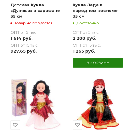
Детская Кукла
Кукла Лада в
«Дуняша» в сарафане
народном костюме
35 см
35 см
Товар не продается
Достаточно
ОПТ от 5 тыс.
ОПТ от 5 тыс.
1 614
руб.
2 200
руб.
ОПТ от 15 тыс.
ОПТ от 15 тыс.
927.65
руб.
1 265
руб.
В КОРЗИНУ