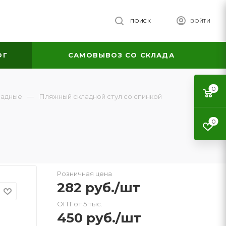
ПОИСК
ВОЙТИ
ОГ
САМОВЫВОЗ СО СКЛАДА
0
—
ладные
Пляжный складной стул со спинкой
0
Розничная цена
282
руб.
/шт
ОПТ от 5 тыс.
450
руб.
/шт