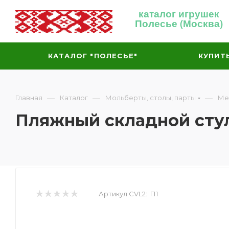
каталог игрушек
Полесье (Москва)
КАТАЛОГ "ПОЛЕСЬЕ"
КУПИТ
—
—
—
Главная
Каталог
Мольберты, столы, парты
Ме
Пляжный складной стул
Артикул CVL2::
П1