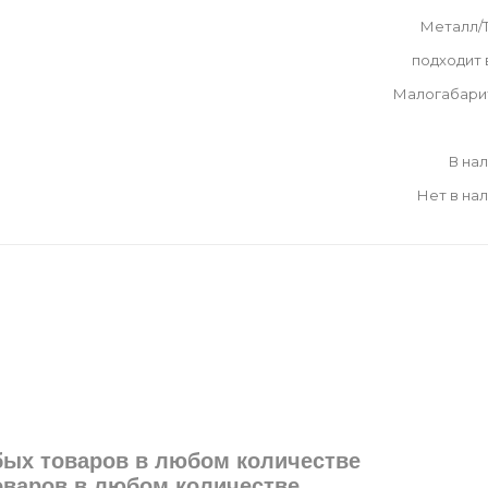
Металл/
подходит
Малогабари
В на
Нет в на
юбых товаров в любом количестве
товаров в любом количестве