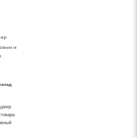
вер
товым и
х
склад
еджер
 товара
тивный