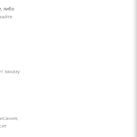
, либо
вайте
т заказу
исания,
сят