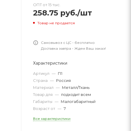
ОПТ от 15 тыс.
258.75
руб.
/шт
Товар не продается
Самовывоз с ЦС - бесплатно
Доставка завтра - Ждем Ваш заказ!
Характеристики
Артикул
—
П1
Страна
—
Россия
Материал
—
Металл/Ткань
Товар для
—
подходит всем
Габариты
—
Малогабаритный
Возраст от
—
7
Все характеристики