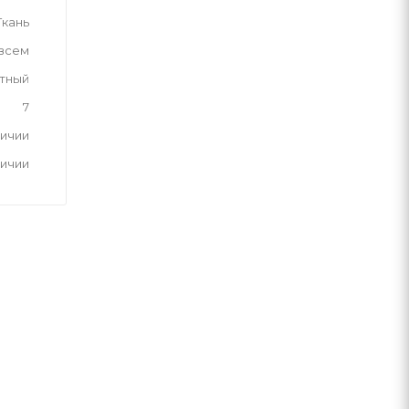
Ткань
 всем
тный
7
личии
личии