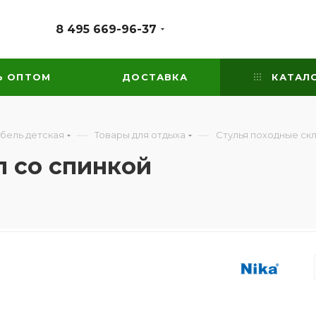
8 495 669-96-37
Ь ОПТОМ
ДОСТАВКА
КАТАЛ
—
—
бель детская
Товары для отдыха
Стулья походные ск
 со спинкой