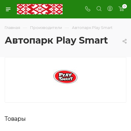
0
—
—
Главная
Производители
Автопарк Play Smart
Автопарк Play Smart
Товары