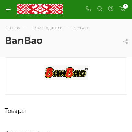
0
—
—
Главная
Производители
BanBao
BanBao
Товары