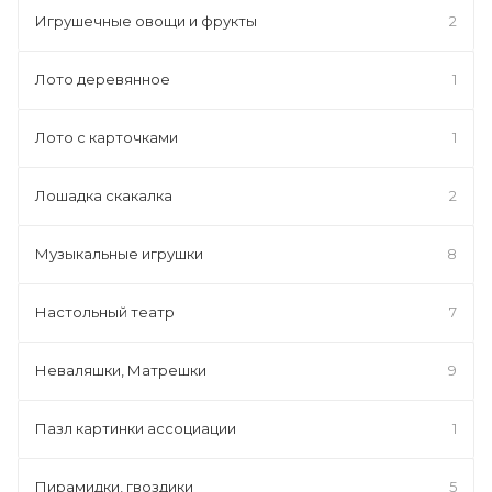
Игрушечные овощи и фрукты
2
Лото деревянное
1
Лото с карточками
1
Лошадка скакалка
2
Музыкальные игрушки
8
Настольный театр
7
Неваляшки, Матрешки
9
Пазл картинки ассоциации
1
Пирамидки, гвоздики
5