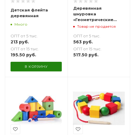
Деревянная
Детская флейта
шнуровка
деревянная
«Геометрические
Много
фигуры» сиренево-
Товар не продается
голубые - 8 шт.
ОПТ от 5 тыс.
ОПТ от 5 тыс.
213
руб.
563
руб.
ОПТ от 15 тыс.
ОПТ от 15 тыс.
195.50
руб.
517.50
руб.
В КОРЗИНУ