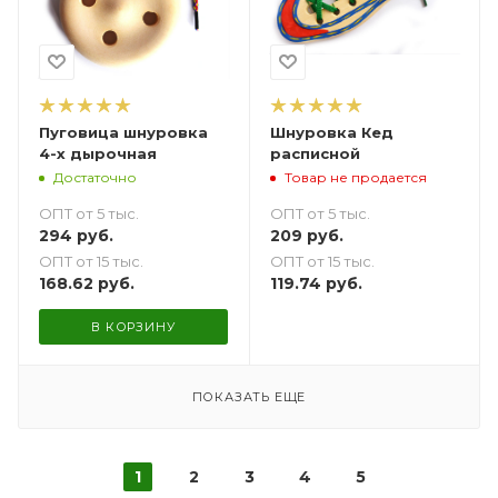
Пуговица шнуровка
Шнуровка Кед
4-х дырочная
расписной
Достаточно
Товар не продается
ОПТ от 5 тыс.
ОПТ от 5 тыс.
294
руб.
209
руб.
ОПТ от 15 тыс.
ОПТ от 15 тыс.
168.62
руб.
119.74
руб.
В КОРЗИНУ
ПОКАЗАТЬ ЕЩЕ
1
2
3
4
5