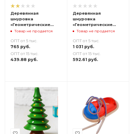
Деревянная
Деревянная
шнуровка
шнуровка
«Геометрические
«Геометрические
фигуры» - 12 шт.
фигуры»
Товар не продается
Товар не продается
ОПТ от 5 тыс.
ОПТ от 5 тыс.
765
руб.
1 031
руб.
ОПТ от 15 тыс.
ОПТ от 15 тыс.
439.88
руб.
592.61
руб.