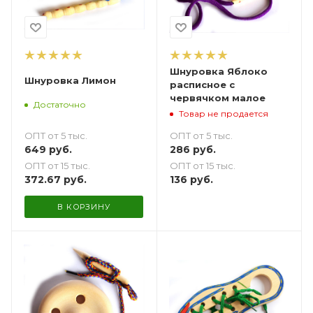
Шнуровка Яблоко
Шнуровка Лимон
расписное с
червячком малое
Достаточно
Товар не продается
ОПТ от 5 тыс.
ОПТ от 5 тыс.
649
руб.
286
руб.
ОПТ от 15 тыс.
ОПТ от 15 тыс.
372.67
руб.
136
руб.
В КОРЗИНУ