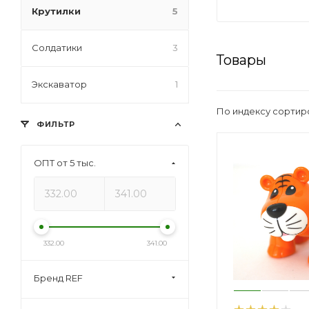
Крутилки
5
Солдатики
3
Товары
Экскаватор
1
По индексу сортир
ФИЛЬТР
ОПТ от 5 тыс.
332.00
341.00
Бренд REF