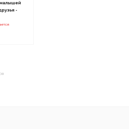
 малышей
друзья -
ается
ОВ