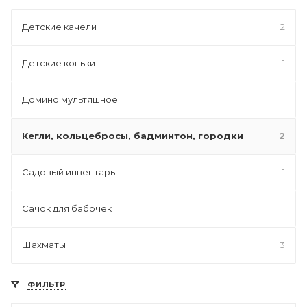
Детские качели
2
Детские коньки
1
Домино мультяшное
1
Кегли, кольцебросы, бадминтон, городки
2
Садовый инвентарь
1
Сачок для бабочек
1
Шахматы
3
ФИЛЬТР