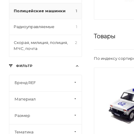
Полицейские машинки
1
Радиоуправляемые
1
Товары
Скорая, милиция, полиция,
2
МЧС, почта
По индексу сортир
ФИЛЬТР
Бренд REF
Материал
Размер
Тематика