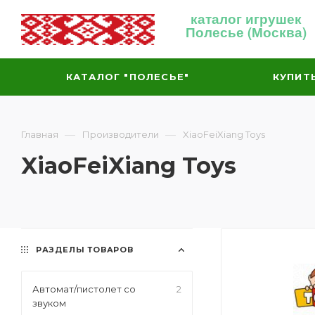
каталог игрушек
Полесье (Москва)
КАТАЛОГ "ПОЛЕСЬЕ"
КУПИТ
—
—
Главная
Производители
XiaoFeiXiang Toys
XiaoFeiXiang Toys
РАЗДЕЛЫ ТОВАРОВ
Автомат/пистолет со
2
звуком