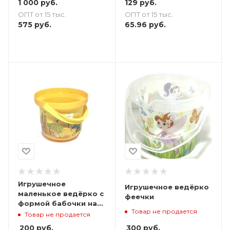
1 000
руб.
129
руб.
ОПТ от 15 тыс.
ОПТ от 15 тыс.
575
руб.
65.96
руб.
Игрушечное
Игрушечное ведёрко
маленькое ведёрко с
феечки
формой бабочки на
Товар не продается
донышке
Товар не продается
300
руб.
200
руб.