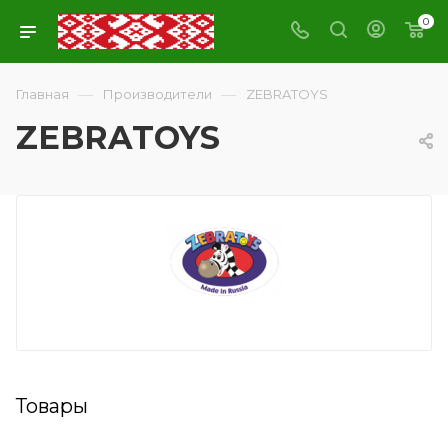
0
—
—
Главная
Производители
ZEBRATOYS
ZEBRATOYS
Товары