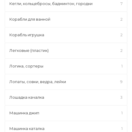
Кегли, кольцебросы, бадминтон, городки
7
Корабли для ванной
2
Корабль игрушка
2
Легковые (пластик)
2
Логика, сортеры
1
Лопаты, совки, ведра, лейки
9
Лошадка качалка
3
Машинка джип
1
Машинка каталка
1