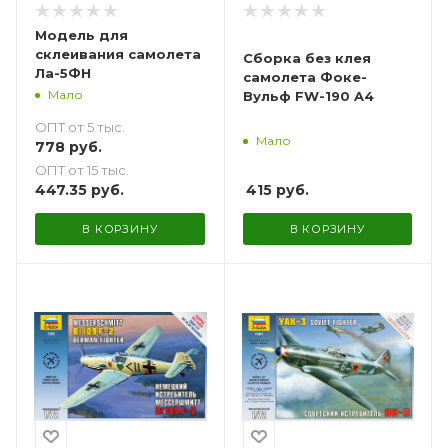
Модель для
склеивания самолета
Сборка без клея
Ла-5ФН
самолета Фоке-
Мало
Вульф FW-190 A4
ОПТ от 5 тыс.
Мало
778
руб.
ОПТ от 15 тыс.
447.35
руб.
415
руб.
В КОРЗИНУ
В КОРЗИНУ