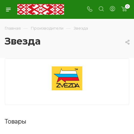
0
—
—
Главная
Производители
Звезда
Звезда
Товары