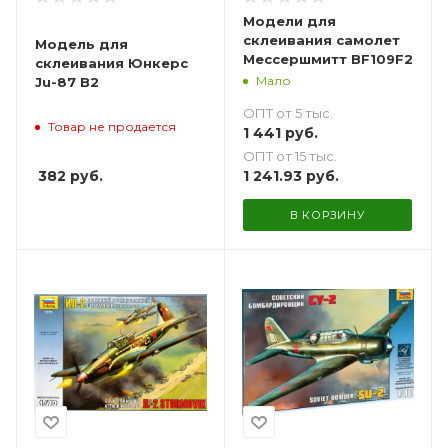
Модели для
склеивания самолет
Модель для
Мессершмитт BF109F2
склеивания Юнкерс
Мало
Ju-87 B2
ОПТ от 5 тыс.
Товар не продается
1 441
руб.
ОПТ от 15 тыс.
382
руб.
1 241.93
руб.
В КОРЗИНУ