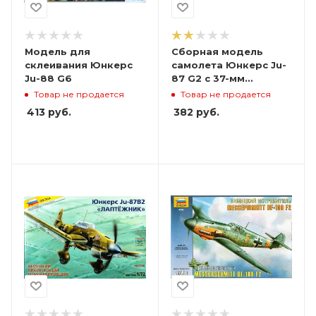
Модель для
Сборная модель
склеивания Юнкерс
самолета Юнкерс Ju-
Ju-88 G6
87 G2 с 37-мм
пушками
Товар не продается
Товар не продается
413
руб.
382
руб.