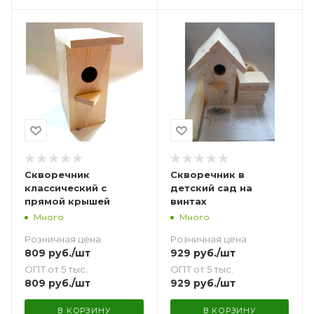
Скворечник
Скворечник в
классический с
детский сад на
прямой крышей
винтах
Много
Много
Розничная цена
Розничная цена
809
руб.
/шт
929
руб.
/шт
ОПТ от 5 тыс.
ОПТ от 5 тыс.
809
руб.
/шт
929
руб.
/шт
В КОРЗИНУ
В КОРЗИНУ