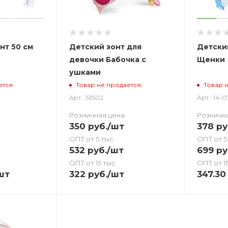
нт 50 см
Детский зонт для
Детски
девочки Бабочка с
Щенки
ушками
ется
Товар не продается
Товар 
Арт.: 53502
Арт.: 14-
Розничная цена
Розничн
350
руб.
/шт
378
ру
ОПТ от 5 тыс.
ОПТ от 5
532
руб.
/шт
699
ру
ОПТ от 15 тыс.
ОПТ от 15
шт
322
руб.
/шт
347.30