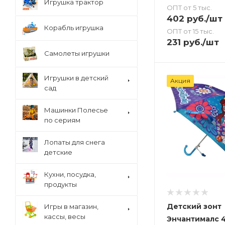
Игрушка трактор
ОПТ от 5 тыс.
402
руб.
/шт
Корабль игрушка
ОПТ от 15 тыс.
231
руб.
/шт
Самолеты игрушки
Игрушки в детский
Акция
сад
Машинки Полесье
по сериям
Лопаты для снега
детские
Кухни, посудка,
продукты
Детский зонт
Игры в магазин,
кассы, весы
Энчантималс 