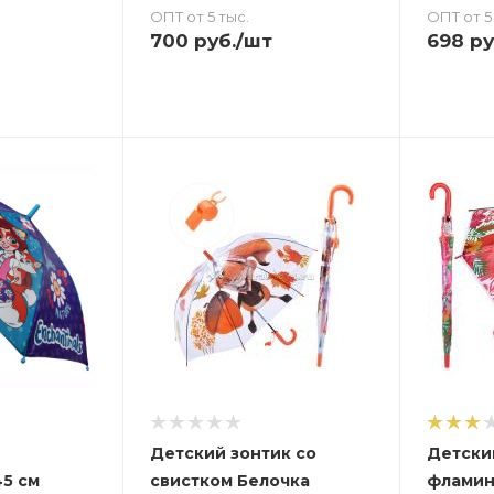
ОПТ от 5 тыс.
ОПТ от 5
700
руб.
/шт
698
ру
Детский зонтик со
Детски
45 см
свистком Белочка
фламин