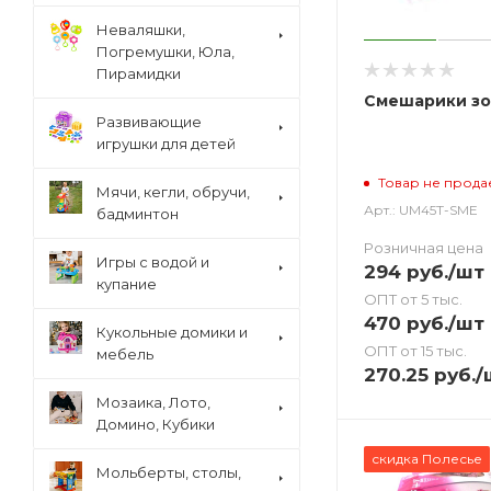
Неваляшки,
Погремушки, Юла,
Пирамидки
Смешарики зо
Развивающие
игрушки для детей
Товар не прода
Мячи, кегли, обручи,
Арт.: UM45T-SME
бадминтон
Розничная цена
Игры с водой и
294
руб.
/шт
купание
ОПТ от 5 тыс.
470
руб.
/шт
Кукольные домики и
ОПТ от 15 тыс.
мебель
270.25
руб.
/
Мозаика, Лото,
Домино, Кубики
скидка Полесье
Мольберты, столы,