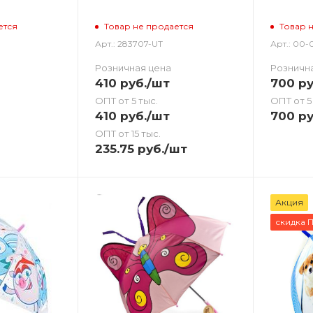
ется
Товар не продается
Товар 
Арт.: 283707-UT
Арт.: 00-
Розничная цена
Розничн
410
руб.
/шт
700
ру
ОПТ от 5 тыс.
ОПТ от 5
410
руб.
/шт
700
ру
ОПТ от 15 тыс.
235.75
руб.
/шт
Акция
скидка 