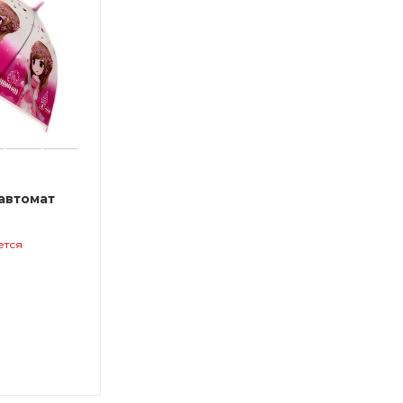
автомат
ется