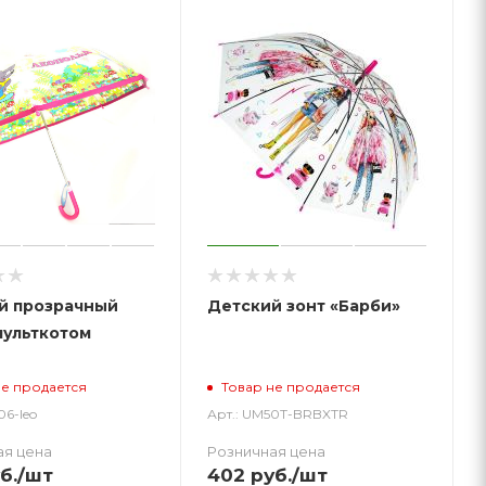
й прозрачный
Детский зонт «Барби»
мульткотом
не продается
Товар не продается
06-leo
Арт.: UM50T-BRBXTR
ая цена
Розничная цена
б.
/шт
402
руб.
/шт