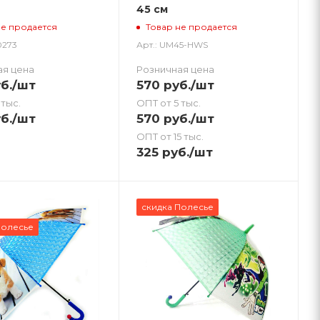
45 см
не продается
Товар не продается
0273
Арт.: UM45-HWS
ая цена
Розничная цена
б.
/шт
570
руб.
/шт
 тыс.
ОПТ от 5 тыс.
б.
/шт
570
руб.
/шт
ОПТ от 15 тыс.
325
руб.
/шт
скидка Полесье
Полесье