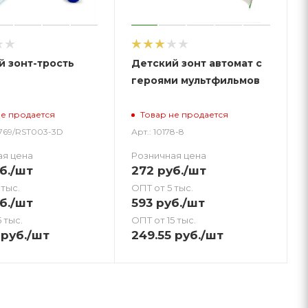
й зонт-трость
Детский зонт автомат с
героями мультфильмов
не продается
Товар не продается
0769/RST003-3D
Арт.: 10178-8
ая цена
Розничная цена
б.
/шт
272
руб.
/шт
 тыс.
ОПТ от 5 тыс.
б.
/шт
593
руб.
/шт
 тыс.
ОПТ от 15 тыс.
руб.
/шт
249.55
руб.
/шт