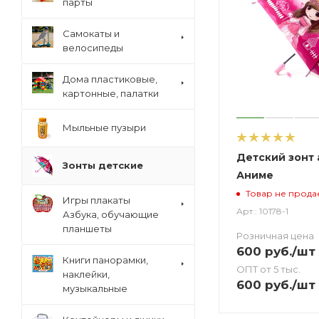
парты
Cамокаты и
велосипеды
Дома пластиковые,
картонные, палатки
Мыльные пузыри
Детский зонт 
Зонты детские
Аниме
Товар не прода
Игры плакаты
Арт.: 10178-1
Азбука, обучающие
планшеты
Розничная цена
600
руб.
/шт
Книги панорамки,
ОПТ от 5 тыс.
наклейки,
600
руб.
/шт
музыкальные