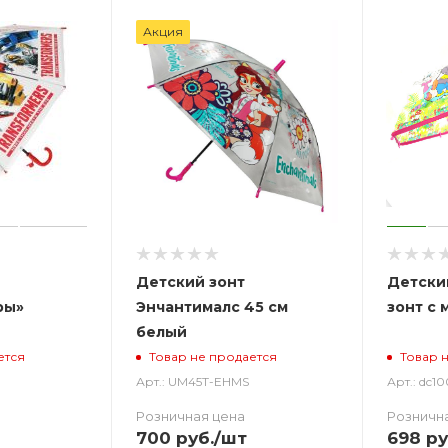
Акция
Детский зонт
Детски
ры»
Энчантималс 45 см
зонт с 
белый
ется
Товар не продается
Товар 
Арт.: UM45T-EHMS
Арт.: dc10
Розничная цена
Розничн
700
руб.
/шт
698
ру