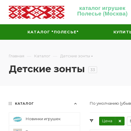
каталог игрушек
Полесье (Москва)
КАТАЛОГ "ПОЛЕСЬЕ"
КУПИТ
—
—
Главная
Каталог
Детские зонты
Детские зонты
33
По умолчанию (убы
КАТАЛОГ
Новинки игрушек
Цена