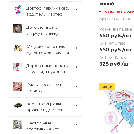
синий
Доктор, парикмахер,
Товар не прода
водитель, мастер
Арт.: UM45-EHMS
Детские игры в
Розничная цена
стирку и глажку
560
руб.
/шт
ОПТ от 5 тыс.
Фигурки животных,
560
руб.
/шт
мульт-герои и сказки
ОПТ от 15 тыс.
325
руб.
/шт
Деревянные лопаты,
игрушки, шнуровки
Куклы, кроватки и
Акция
коляски
Военные игрушки,
оружие и доспехи
Настольные
спортивные игры