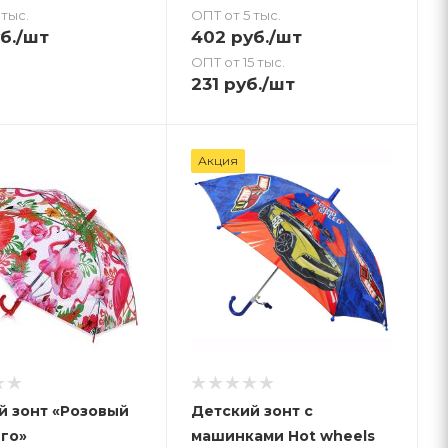
 тыс.
ОПТ от 5 тыс.
б.
/шт
402
руб.
/шт
ОПТ от 15 тыс.
231
руб.
/шт
Акция
й зонт «Розовый
Детский зонт с
го»
машинками Hot wheels