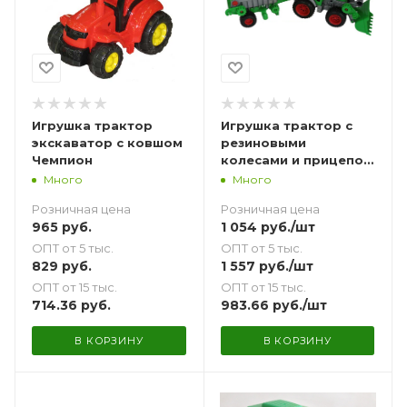
Игрушка трактор
Игрушка трактор с
экскаватор с ковшом
резиновыми
Чемпион
колесами и прицепом
с ручкой
Много
Много
Розничная цена
Розничная цена
965
руб.
1 054
руб.
/шт
ОПТ от 5 тыс.
ОПТ от 5 тыс.
829
руб.
1 557
руб.
/шт
ОПТ от 15 тыс.
ОПТ от 15 тыс.
714.36
руб.
983.66
руб.
/шт
В КОРЗИНУ
В КОРЗИНУ