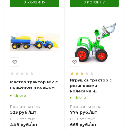
В КОРЗИНУ
В КОРЗИНУ
Игрушка трактор с
Мастер трактор №2 с
резиновыми
прицепом и ковшом
колесами и
Много
грейдером
Много
Розничная цена
Розничная цена
523
руб.
/шт
774
руб.
/шт
ОПТ от 5 тыс.
ОПТ от 5 тыс.
449
руб.
/шт
665
руб.
/шт