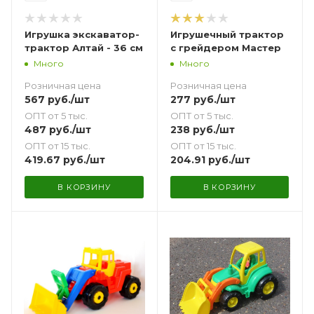
Игрушка экскаватор-
Игрушечный трактор
трактор Алтай - 36 см
с грейдером Мастер
Много
Много
Розничная цена
Розничная цена
567
руб.
/шт
277
руб.
/шт
ОПТ от 5 тыс.
ОПТ от 5 тыс.
487
руб.
/шт
238
руб.
/шт
ОПТ от 15 тыс.
ОПТ от 15 тыс.
419.67
руб.
/шт
204.91
руб.
/шт
В КОРЗИНУ
В КОРЗИНУ