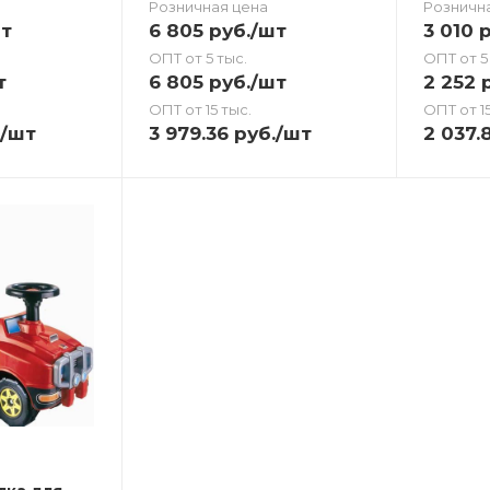
Розничная цена
Розничн
т
6 805
руб.
/шт
3 010
р
ОПТ от 5 тыс.
ОПТ от 5
т
6 805
руб.
/шт
2 252
р
ОПТ от 15 тыс.
ОПТ от 15
/шт
3 979.36
руб.
/шт
2 037.