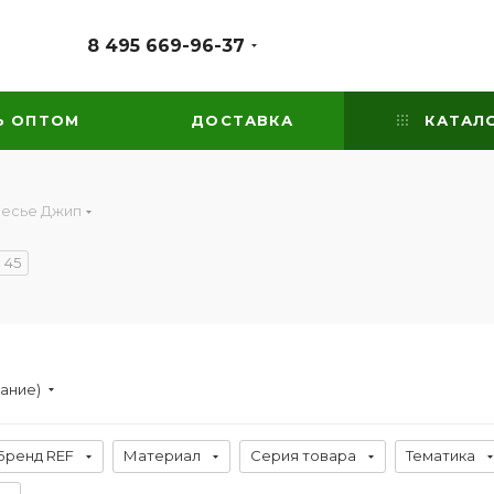
8 495 669-96-37
Ь ОПТОМ
ДОСТАВКА
КАТАЛ
лесье Джип
45
вание)
Бренд REF
Материал
Серия товара
Тематика