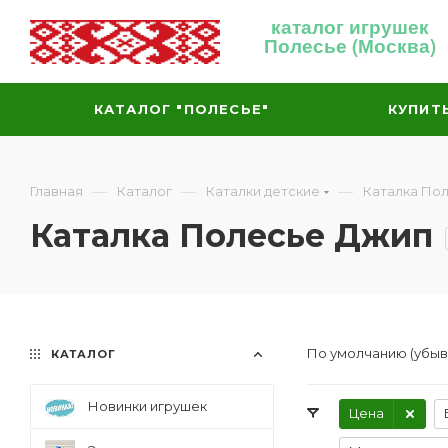
каталог игрушек
Полесье (Москва)
КАТАЛОГ "ПОЛЕСЬЕ"
КУПИТ
—
—
—
Главная
Каталог
Каталки детские
Каталка По
Каталка Полесье Джип
По умолчанию (убы
КАТАЛОГ
Новинки игрушек
Цена