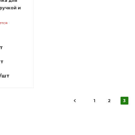
лка для
ручкой и
ется
т
т
/шт
1
2
3