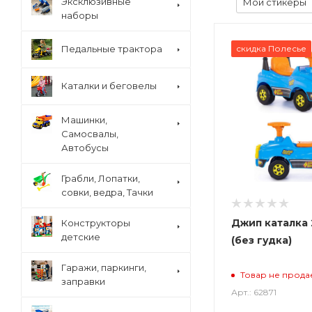
Эксклюзивные
Мои стикеры
наборы
Педальные трактора
скидка Полесье
Каталки и беговелы
Машинки,
Самосвалы,
Автобусы
Грабли, Лопатки,
совки, ведра, Тачки
Джип каталка 
Конструкторы
детские
(без гудка)
Гаражи, паркинги,
Товар не прода
заправки
Арт.: 62871