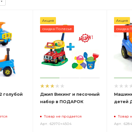
Акция
Акция
скидка Полесье
скидка 
2 голубой
Джип Викинг и песочный
Машинк
набор в ПОДАРОК
детей 
ется
Товар не продается
Товар 
Арт.: 62970+4504
Арт.: 628