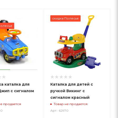
скидка Полесье
Полесье
а каталка для
Каталка для детей с
Джип с сигналом
ручкой Викинг с
сигналом красный
не продается
Товар не продается
40
Арт.: 62970