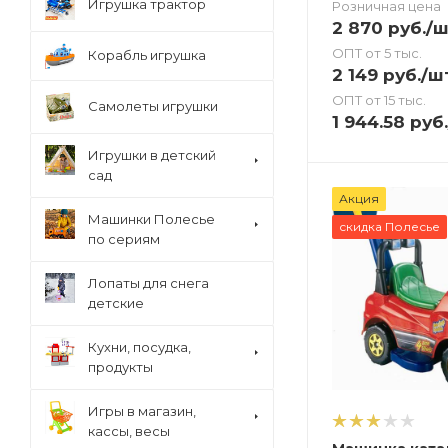
Игрушка трактор
Розничная цена
2 870
руб.
/ш
ОПТ от 5 тыс.
Корабль игрушка
2 149
руб.
/ш
ОПТ от 15 тыс.
Самолеты игрушки
1 944.58
руб.
Игрушки в детский
сад
Акция
Машинки Полесье
скидка Полесье
по сериям
Лопаты для снега
детские
Кухни, посудка,
продукты
Игры в магазин,
кассы, весы