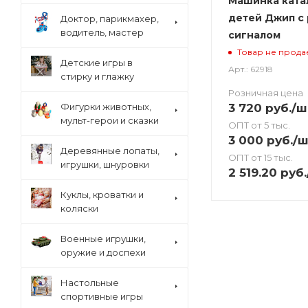
Машинка ката
детей Джип с 
Доктор, парикмахер,
водитель, мастер
сигналом
Товар не прода
Детские игры в
Арт.: 62918
стирку и глажку
Розничная цена
3 720
руб.
/ш
Фигурки животных,
мульт-герои и сказки
ОПТ от 5 тыс.
3 000
руб.
/ш
Деревянные лопаты,
ОПТ от 15 тыс.
игрушки, шнуровки
2 519.20
руб.
Куклы, кроватки и
коляски
Военные игрушки,
оружие и доспехи
Настольные
спортивные игры