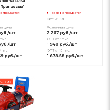
биль-каталка
 "Принцессы"
не продается
Товар не продается
1
Арт.: 78001
ая цена
Розничная цена
уб.
/шт
2 267
руб.
/шт
 тыс.
ОПТ от 5 тыс.
уб.
/шт
1 948
руб.
/шт
 тыс.
ОПТ от 15 тыс.
69
руб.
/шт
1 678.58
руб.
/шт
Полесье