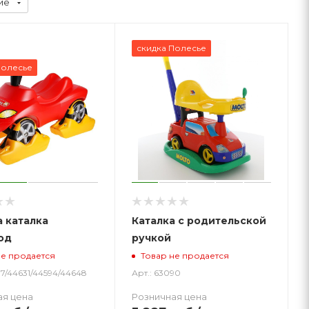
ие
скидка Полесье
Полесье
 каталка
Каталка с родительской
од
ручкой
не продается
Товар не продается
87/44631/44594/44648
Арт.: 63090
ая цена
Розничная цена