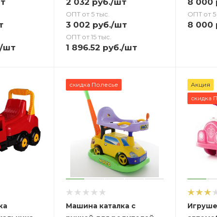
т
2 032
руб.
/шт
8 000
ОПТ от 5 тыс.
ОПТ от 5
т
3 002
руб.
/шт
8 000
ОПТ от 15 тыс.
/шт
1 896.52
руб.
/шт
скидка Полесье
Акция
скидка 
ка
Машина каталка с
Игруше