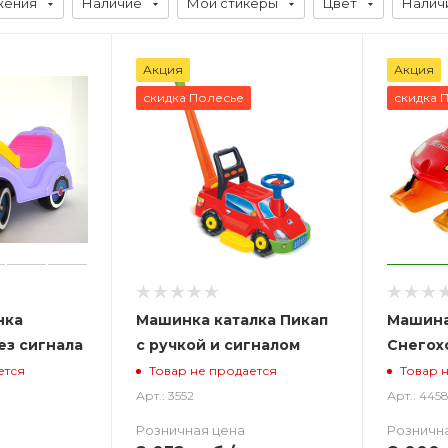
жения
Наличие
Мои стикеры
Цвет
Налич
Акция
Акция
скидка Полесье
скидка 
нка
Машинка каталка Пикап
Машина
ез сигнала
с ручкой и сигналом
Снегох
ется
Товар не продается
Товар 
Арт.: 3552
Арт.: 445
Розничная цена
Розничн