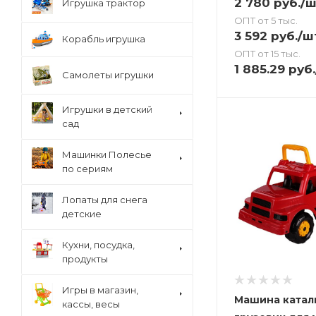
2 780
руб.
/ш
Игрушка трактор
ОПТ от 5 тыс.
3 592
руб.
/ш
Корабль игрушка
ОПТ от 15 тыс.
1 885.29
руб.
Самолеты игрушки
Игрушки в детский
сад
Машинки Полесье
по сериям
Лопаты для снега
детские
Кухни, посудка,
продукты
Игры в магазин,
Машина катал
кассы, весы