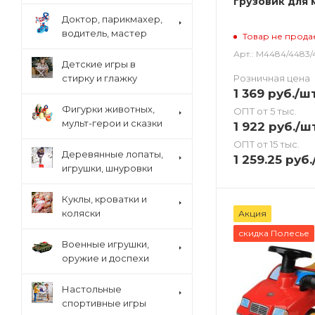
грузовик для 
Доктор, парикмахер,
водитель, мастер
Товар не прода
Арт.: М4484/4483/
Детские игры в
Розничная цена
стирку и глажку
1 369
руб.
/ш
Фигурки животных,
ОПТ от 5 тыс.
мульт-герои и сказки
1 922
руб.
/ш
ОПТ от 15 тыс.
Деревянные лопаты,
1 259.25
руб.
игрушки, шнуровки
Куклы, кроватки и
коляски
Акция
скидка Полесье
Военные игрушки,
оружие и доспехи
Настольные
спортивные игры