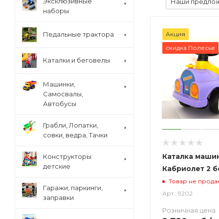
Эксклюзивные
Наши предло
наборы
Педальные трактора
Акция
скидка Полесье
Каталки и беговелы
Машинки,
Самосвалы,
Автобусы
Грабли, Лопатки,
совки, ведра, Тачки
Каталка маши
Конструкторы
детские
Кабриолет 2 б
Товар не прода
Гаражи, паркинги,
Арт.: 9202
заправки
Розничная цена