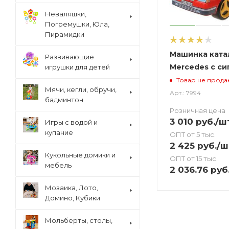
Неваляшки,
Погремушки, Юла,
Пирамидки
Машинка ката
Развивающие
Mercedes с си
игрушки для детей
Товар не прода
Мячи, кегли, обручи,
Арт.: 7994
бадминтон
Розничная цена
3 010
руб.
/ш
Игры с водой и
купание
ОПТ от 5 тыс.
2 425
руб.
/ш
Кукольные домики и
ОПТ от 15 тыс.
мебель
2 036.76
руб
Мозаика, Лото,
Домино, Кубики
Мольберты, столы,