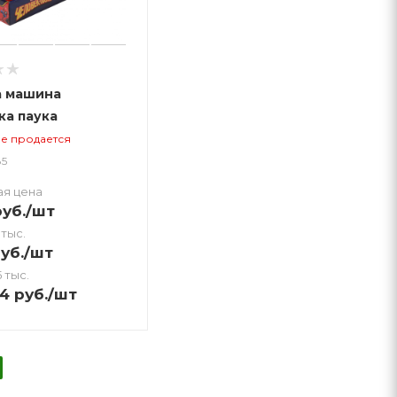
а машина
ка паука
не продается
85
ая цена
уб.
/шт
 тыс.
уб.
/шт
 тыс.
64
руб.
/шт