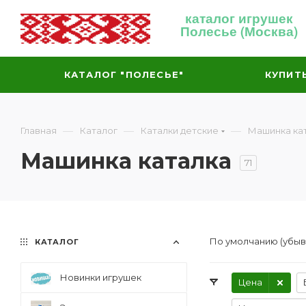
каталог игрушек
Полесье (Москва)
КАТАЛОГ "ПОЛЕСЬЕ"
КУПИТ
—
—
—
Главная
Каталог
Каталки детские
Машинка ка
Машинка каталка
71
По умолчанию (убы
КАТАЛОГ
Новинки игрушек
Цена