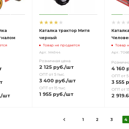
лка
Каталка трактор Митя
Каталк
гналом
черный
Челове
ется
Товар не продается
Товар 
Арт.: М4944
Арт.: 706
Розничная цена
Розничн
2 125
руб.
/шт
т
4 160
р
ОПТ от 5 тыс.
ОПТ от 5
3 400
руб.
/шт
т
3 555
р
ОПТ от 15 тыс.
ОПТ от 15
1 955
руб.
/шт
.
/шт
2 919.
1
2
3
4