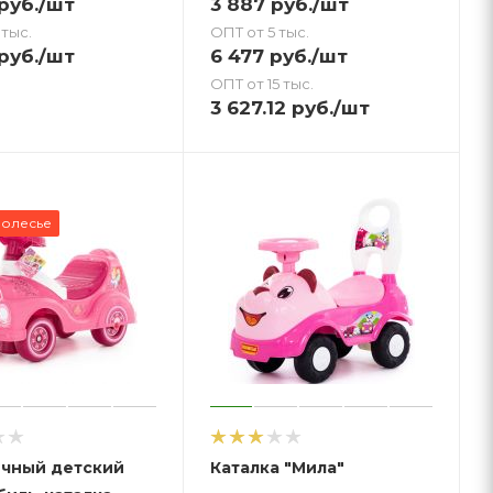
руб.
/шт
3 887
руб.
/шт
 тыс.
ОПТ от 5 тыс.
руб.
/шт
6 477
руб.
/шт
ОПТ от 15 тыс.
3 627.12
руб.
/шт
Полесье
чный детский
Каталка "Мила"