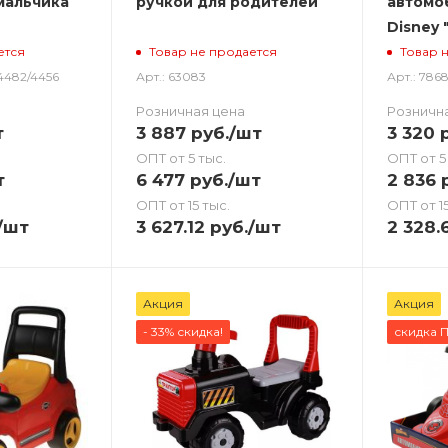
мальчика
ручкой для родителей
автомо
Disney
ется
Товар не продается
Товар 
4482/4456
Арт.: 63083
Арт.: 7868
Розничная цена
Розничн
т
3 887
руб.
/шт
3 320
р
ОПТ от 5 тыс.
ОПТ от 5
т
6 477
руб.
/шт
2 836
р
ОПТ от 15 тыс.
ОПТ от 15
/шт
3 627.12
руб.
/шт
2 328.
Акция
Акция
- 33% скидка!
скидка 