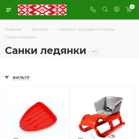
0
—
—
—
Главная
Каталог
Каталог игрушек Полесье
Санки ледянки
Санки ледянки
43
ФИЛЬТР