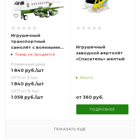
Игрушечный
транспортный
Игрушечный
самолёт с военными
заводной вертолёт
машинками 34 см
Товар не продается
«Спасатель» желтый
Розничная цена
1 840
руб.
/шт
ОПТ от 5 тыс.
Много
1 840
руб.
/шт
ОПТ от 15 тыс.
от
360 руб.
1 058
руб.
/шт
ПОДРОБНЕЕ
ПОКАЗАТЬ ЕЩЕ