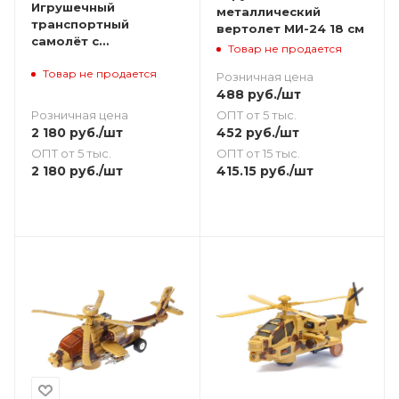
Игрушечный
металлический
транспортный
вертолет МИ-24 18 см
самолёт с
Товар не продается
полицейскими
Товар не продается
машинками 34 см
Розничная цена
488
руб.
/шт
Розничная цена
ОПТ от 5 тыс.
2 180
руб.
/шт
452
руб.
/шт
ОПТ от 5 тыс.
ОПТ от 15 тыс.
2 180
руб.
/шт
415.15
руб.
/шт