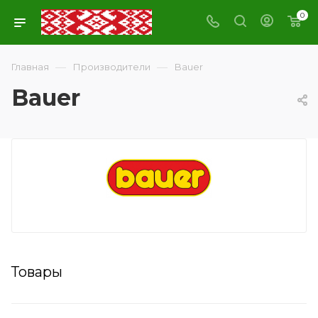
0
—
—
Главная
Производители
Bauer
Bauer
Товары