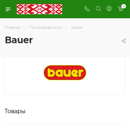
0
—
—
Главная
Производители
Bauer
Bauer
Товары