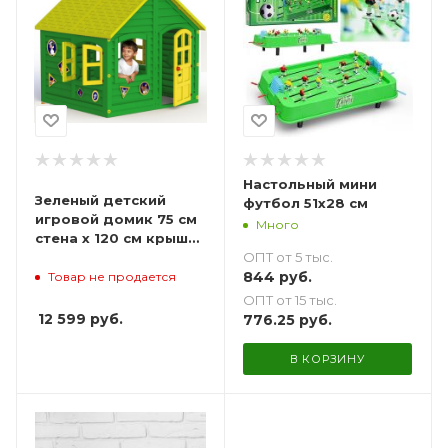
Настольный мини
Зеленый детский
футбол 51х28 см
игровой домик 75 см
Много
стена х 120 см крыша
ОПТ от 5 тыс.
(желтая)
844
руб.
Товар не продается
ОПТ от 15 тыс.
12 599
руб.
776.25
руб.
В КОРЗИНУ