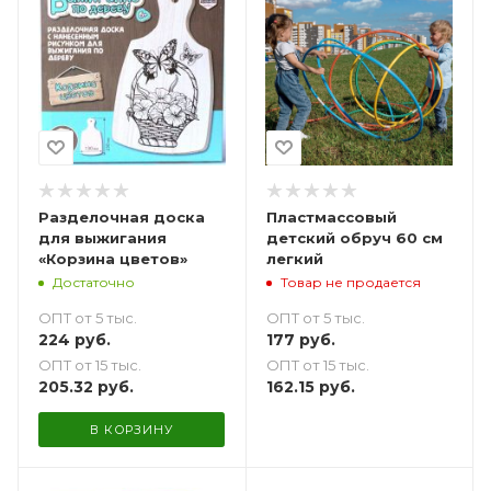
Разделочная доска
Пластмассовый
для выжигания
детский обруч 60 см
«Корзина цветов»
легкий
Достаточно
Товар не продается
ОПТ от 5 тыс.
ОПТ от 5 тыс.
224
руб.
177
руб.
ОПТ от 15 тыс.
ОПТ от 15 тыс.
205.32
руб.
162.15
руб.
В КОРЗИНУ