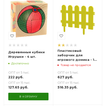
Пластиковый
Деревянные кубики
заборчик для
Игрушки - 4 шт.
игрового домика - 10
Достаточно
шт.
Товар не продается
ОПТ от 5 тыс.
ОПТ от 5 тыс.
222
руб.
627
руб.
ОПТ от 15 тыс.
ОПТ от 15 тыс.
127.65
руб.
516.35
руб.
В КОРЗИНУ