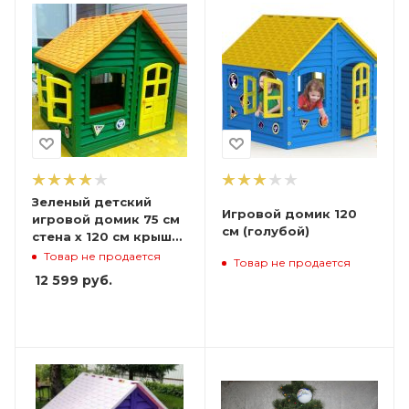
Зеленый детский
Игровой домик 120
игровой домик 75 см
см (голубой)
стена х 120 см крыша
(оранжевая)
Товар не продается
Товар не продается
12 599
руб.