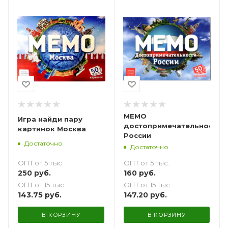
МЕМО
Игра найди пару
достопримечательности
картинок Москва
России
Достаточно
Достаточно
ОПТ от 5 тыс.
ОПТ от 5 тыс.
250
руб.
160
руб.
ОПТ от 15 тыс.
ОПТ от 15 тыс.
143.75
руб.
147.20
руб.
В КОРЗИНУ
В КОРЗИНУ