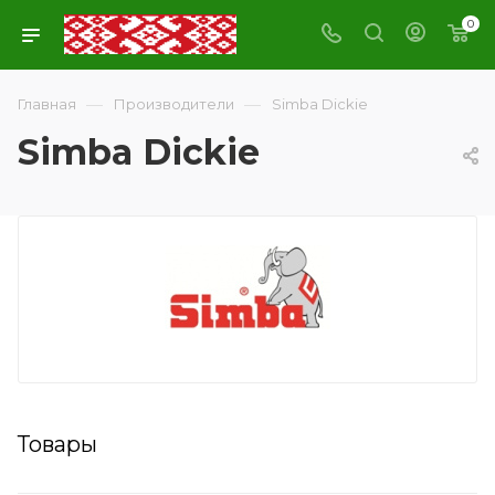
0
—
—
Главная
Производители
Simba Dickie
Simba Dickie
Товары